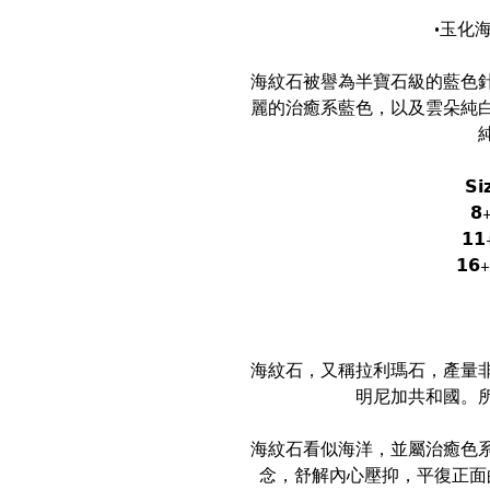
•玉化海紋石
海紋石被譽為半寶石級的藍色
麗的治癒系藍色，以及雲朵純
𝗦𝗶
𝟴
𝟭𝟭
𝟭𝟲+
海紋石，又稱拉利瑪石，產量
明尼加共和國。
海紋石看似海洋，並屬治癒色
念，舒解內心壓抑，平復正面