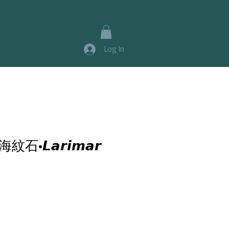
Log In
石•𝙇𝙖𝙧𝙞𝙢𝙖𝙧