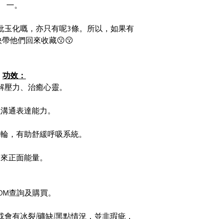
一。
批玉化嘅，亦只有呢3條。所以，如果有
帶他們回來收藏😗😗
功效：
助緩解壓力、治癒心靈。
 加強溝通表達能力。
體的喉輪，有助舒緩呼吸系統。
 帶來正面能量。
迎DM查詢及購買。
會有冰裂/礦缺/黑點情況，並非瑕疵，