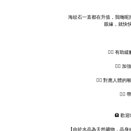
海紋石一直都在升值，我哋呢
眼緣，就快快
👉🏻 有
👉🏻
👉🏻 對應人
👉
🏦 歡
【由於水晶為天然礦物，晶身或