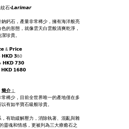
•𝙇𝙖𝙧𝙞𝙢𝙖𝙧
針鈉鈣石，產量非常稀少，擁有海洋般亮
白色的形態，就像雲天白雲般清爽乾淨，
純潔珍貴。
𝘇𝗲 & 𝗣𝗿𝗶𝗰𝗲
+ 𝗛𝗞𝗗 𝟯80
+ 𝗛𝗞𝗗 𝟳𝟯𝟬
 𝗛𝗞𝗗 𝟭𝟲𝟴𝟬
簡介：
非常稀少，目前全世界唯一的產地僅在多
所以有如半寶石級般珍貴。
系，有助緩解壓力，消除執著、混亂與雜
的靈魂和情感，更被列為三大療癒石之