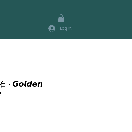
Log In
𝙤𝙡𝙙𝙚𝙣
