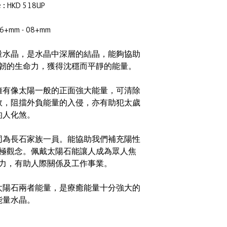
e : HKD 518UP
: 6+mm - 08+mm
量水晶，是水晶中深層的結晶，能夠協助
韌的生命力，獲得沈穩而平靜的能量。
擁有像太陽一般的正面強大能量，可清除
效，阻擋外負能量的入侵，亦有助犯太歲
的人化煞。
同為長石家族一員。能協助我們補充陽性
極觀念。佩戴太陽石能讓人成為眾人焦
力，有助人際關係及工作事業。
太陽石兩者能量，是療癒能量十分強大的
能量水晶。