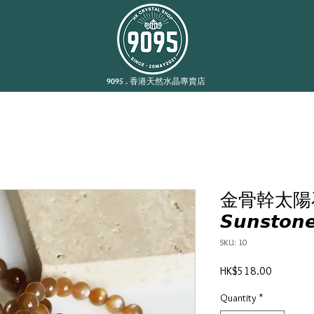
9095 . 香港天然水晶專賣店
金骨幹太陽石 • 
𝙎𝙪𝙣𝙨𝙩𝙤𝙣
SKU: 10
Price
HK$518.00
Quantity
*