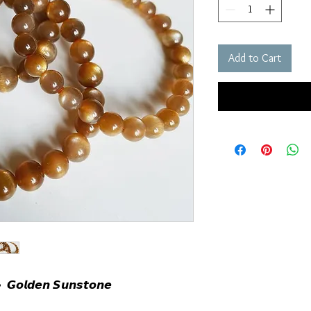
Add to Cart
𝙙𝙚𝙣 𝙎𝙪𝙣𝙨𝙩𝙤𝙣𝙚