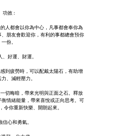
功效 :
，周遭的人都會以你為中心，凡事都會奉你為
事、朋友會歡迎你，有利的事都總會預你
一份。
招貴人、好運、財運。
。當你感到疲勞時，可以配戴太陽石，有助增
活力、減輕壓力。
，驅散一切晦暗，帶來光明與正面之石。釋放
平衡情緒能量，帶來喜悅或正向思考。可
，令你重新快樂、開朗起來。
 加強信心和勇氣。