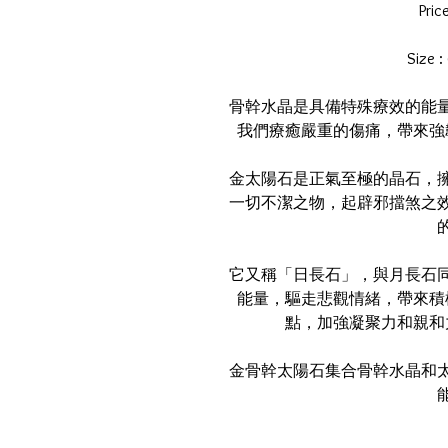
Pric
Size 
骨幹水晶是具備特殊療效的能
我們療癒嚴重的傷痛，帶來強
金太陽石是正氣至極的晶石，
一切不潔之物，起辟邪擋煞之
它又稱「日長石」，與月長石
能量，驅走悲觀情緒，帶來積
點，加強凝聚力和親和
金骨幹太陽石集合骨幹水晶和