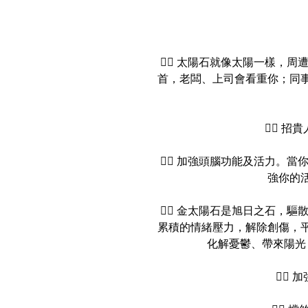
👉🏻 太陽石就像太陽一樣
首，老闆、上司會看重你；同
👉🏻 
👉🏻 加強頭腦功能及活力
強你的
👉🏻 金太陽石是旭日之石
累積的情緒壓力，解除創傷，
化解憂鬱、帶來陽光
👉🏻