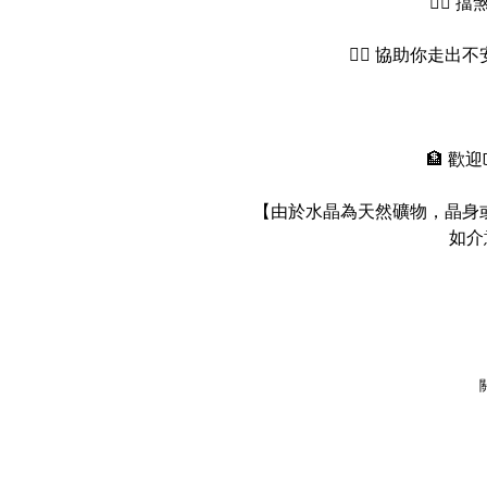
👉🏻
👉🏻 協助你走
🏦 歡
【由於水晶為天然礦物，晶身或
如介