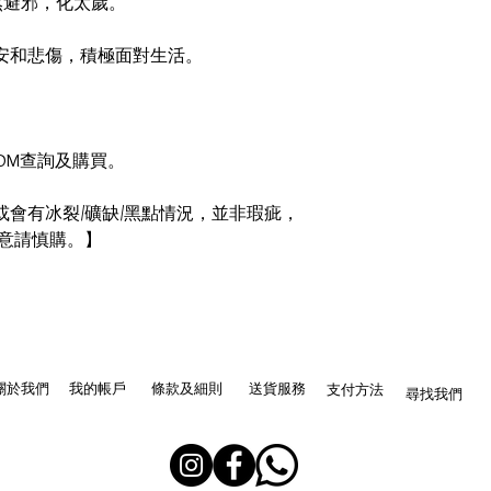
 擋煞避邪，化太歲。
出不安和悲傷，積極面對生活。
迎DM查詢及購買。
會有冰裂/礦缺/黑點情況，並非瑕疵，
意請慎購。】
關於我們
我的帳戶
條款及細則
送貨服務
支付方法
尋找我們