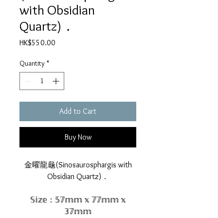
with Obsidian
Quartz)．
Price
HK$550.00
Quantity
*
Add to Cart
Buy Now
金曜龍龜(Sinosaurosphargis with
Obsidian Quartz)．
𝕊𝕚𝕫𝕖：𝟝𝟟𝕞𝕞 𝕩 𝟟𝟟𝕞𝕞 𝕩
𝟛𝟟𝕞𝕞