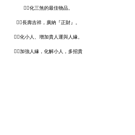
👉🏻化三煞的最佳物品。
👉🏻長壽吉祥，廣納『正財』。
👉🏻化小人、增加貴人運與人緣。
👉🏻加強人緣，化解小人，多招貴
人。
👉🏻 增加財氣。龍龜放在財位可催
財。
👉🏻 龍龜有聚生氣之作用，可旺人
丁。
👉🏻化解家中凶氣，鎮宅興家之
用。