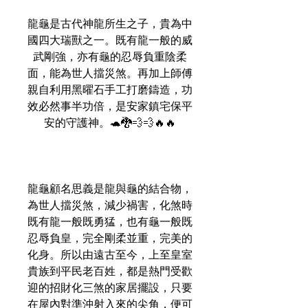
龍龜是古代神龍所生之子，貴為中
國四大瑞獸之一。既有龍一般的威
武剛強，亦有龜的忍辱負重陰柔
面，能為世人擋災煞。再加上師傅
親自利用黑曜石手工打磨鑄造，功
效必然事半功倍，是安家鎮宅保平
安的守護神。🐢🐉💨💨🔥🔥
龍龜顧名思義是龍與龜的結合物，
為世人擋災煞，減少禍害，化煞時
既有龍一般既勇猛，也有龜一般既
忍辱負皇，完全剛柔並重，完美的
化身。所以由遠古至今，上至皇室
貴族到平民老百姓，都是熱門受歡
迎的招財化三煞的家居擺設，只要
在屋內對準沖射入來的尖角，便可