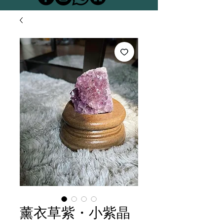
薰衣草紫・小紫晶