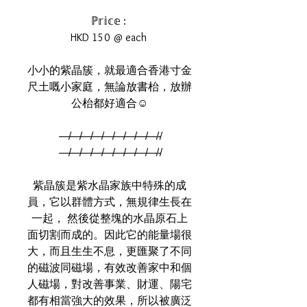
ℙ𝕣𝕚𝕔𝕖 :
HKD 150 @ each
小小的紫晶簇，就最適合香港寸金
尺土嘅小家庭，無論放書枱，放辦
公枱都好適合☺️
—̸—̸—̸—̸—̸—̸—̸—̸—̸-̸
—̸—̸—̸—̸—̸—̸—̸—̸—̸-̸
紫晶簇是紫水晶家族中特殊的成
員，它以群體方式，無規律生長在
一起， 然後從整塊的水晶原石上
面切割而成的。因此它的能量場很
大，而且生生不息，更匯聚了不同
的磁波同磁場，有效改善家中和個
人磁場，對改善事業、財運、陽宅
都有相當強大的效果，所以被廣泛