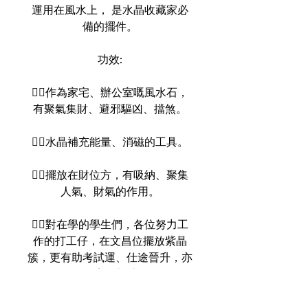
運用在風水上， 是水晶收藏家必
備的擺件。
功效:
👉🏻作為家宅、辦公室嘅風水石，
有聚氣集財、避邪驅凶、擋煞。
👉🏻水晶補充能量、消磁的工具。
👉🏻擺放在財位方，有吸納、聚集
人氣、財氣的作用。
👉🏻對在學的學生們，各位努力工
作的打工仔，在文昌位擺放紫晶
簇，更有助考試運、仕途晉升，亦
能獲貴人相助。
👉🏻有助加強人際關係，使你更易