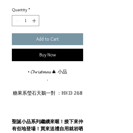
Quantity
*
Add to Cart
Buy Now
• 𝓒𝓱𝓻𝓲𝓼𝓽𝓶𝓪𝓼 🎄 小品
.
糖果系瑩石天鵝一對 ：ℍ𝕂𝔻 𝟚𝟞𝟠
聖誕小品系列繼續來喔！接下來仲
有佢地登場！買來送禮自用就岩哂