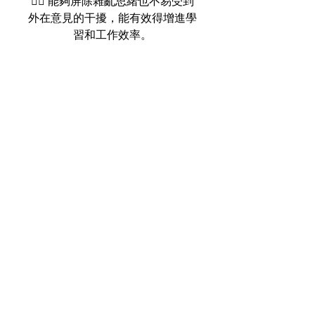
👉🏻 能夠屏除雜亂思緒也不易受到
外在意見的干擾，能有效得增進學
習和工作效率。
👉🏻 可幫助人體氣場消磁凈化，去
除不好的雜氣晦氣，清潔平衡各輪
脈。
👉🏻 可增加人的審美觀及親和力。
👉🏻 適合暴躁易衝動的人，能夠幫
助控制個人情緒。
🏦 歡迎DM查詢及購買。
【由於水晶為天然礦物，晶身或會