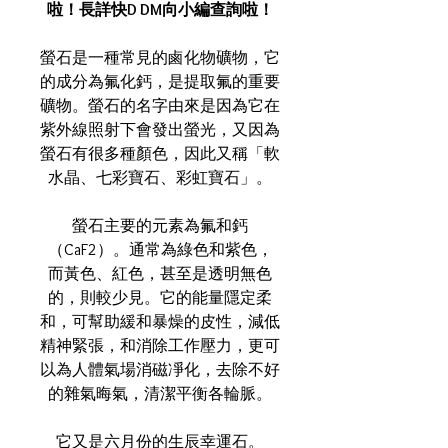
啦！長詳快D DM向小編查詢啦！
螢石是一種常見的鹵化物礦物，它
的成分為氟化鈣，是提取氟的重要
礦物。螢石的名字由來是因為它在
紫外線照射下會發出螢光，又因為
螢石有很多種顏色，因此又稱「軟
水晶、七彩寶石、彩虹寶石」。
螢石主要的元素為氟和鈣
（CaF2）。通常為綠色和紫色，
而黃色、紅色，甚至是透明無色
的，則較少見。它的能量隱定柔
和，可幫助緩和暴燥的皮性，減低
精神緊張，和消除工作壓力，更可
以為人體氣場消磁凈化，去除不好
的雜氣晦氣，清潔平衡各輪脈。
它又是六月份的生辰幸運石。