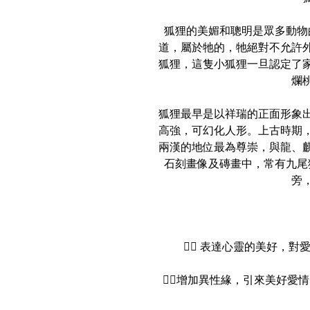
狐狸的美媚和聰明是眾多動物
道，屬於牠的，牠絕對不允許
狐狸，這隻小狐狸一旦認定了
爛
狐狸最早是以祥瑞的正面形象
高強，可幻化人形。上古時期
兩漢的地位最為尊崇，與龍、
石刻畫像及磚畫中，常有九尾
旁
👉🏻 表達心靈的美好
👉🏻增加異性緣，引來美好