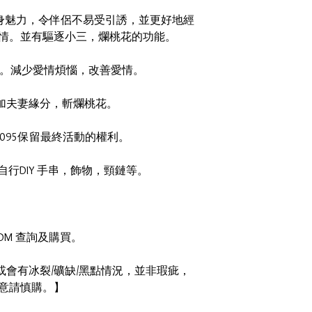
自身魅力，令伴侶不易受引誘，並更好地經
情。並有驅逐小三，爛桃花的功能。
創傷。減少愛情煩惱，改善愛情。
，增加夫妻緣分，斬爛桃花。
9095保留最終活動的權利。
自行DIY 手串，飾物，頸鏈等。
 DM 查詢及購買。
會有冰裂/礦缺/黑點情況，並非瑕疵，
意請慎購。】