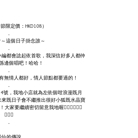
節限定價：HKD108）
.
會～這個日子掛念誰～
.
小編都會諗起依首歌，我深信好多人都仲
係邊個唱吧！哈哈！
.
有無情人都好，情人節點都要過的！
.
14號，我地小店就為左依個咁浪漫既月
未來既日子會不繼推出很好小狐既水晶寶
繼續密切留意我地喔🙆🏻‍♂️🙆🏻‍♂️
🙆🏻‍♂️
.
狐仙的傳說