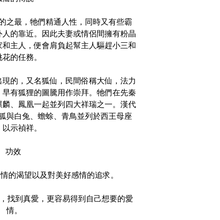
的之最，牠們精通人性，同時又有些霸
外人的靠近。因此夫妻或情侶間擁有粉晶
家和主人，便會肩負起幫主人驅趕小三和
桃花的任務。
出現的，又名狐仙，民間俗稱大仙，法力
，早有狐狸的圖騰用作崇拜。牠們在先秦
麒麟、鳳凰一起並列四大祥瑞之一。漢代
狐與白兔、蟾蜍、青鳥並列於西王母座
，以示禎祥。
功效
，對愛情的渴望以及對美好感情的追求。
愛情，找到真愛，更容易得到自己想要的愛
情。