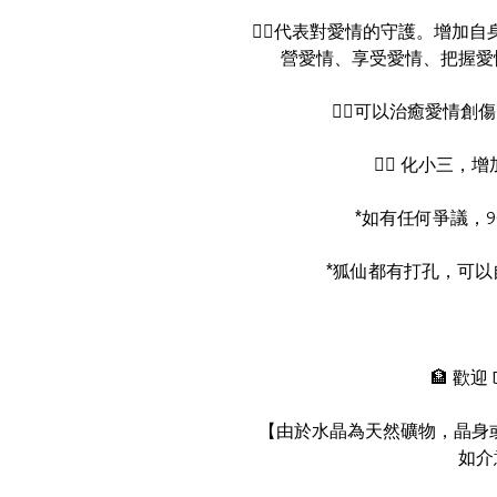
👉🏻代表對愛情的守護。增加
營愛情、享受愛情、把握愛
👉🏻可以治癒愛情
👉🏻 化小三
*如有任何爭議，
*狐仙都有打孔，可以
🏦 歡迎
【由於水晶為天然礦物，晶身或
如介