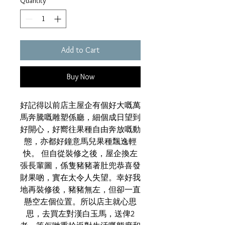
Quantity
*
Add to Cart
Buy Now
好記得以前店主屋企有個好大嘅萬
馬奔騰嘅雕塑係廳，細個成日望到
好開心，好嚮往果種自由奔放嘅動
態，亦都好鐘意馬兒果種飄逸輕
快。 但自從裝修之後，屋企換左
張長輩圖，係隻豬豬著肚兜恭喜發
財果啲，實在太令人失望。幸好我
地再裝修後，豬豬無左，但卻一直
懸空左個位置。所以店主就心思
思，去買左對漢白玉馬，送俾2