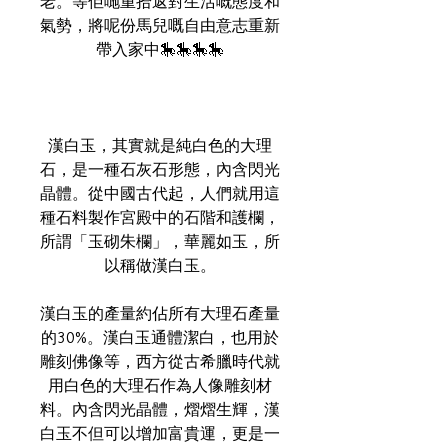
老。等佢哋重拾返對生活嘅態度和
氣勢，將呢份馬兒嘅自由意志重新
帶入家中🎠🎠🎠🎠
漢白玉，其實就是純白色的大理
石，是一種石灰石形態，內含閃光
晶體。從中國古代起，人們就用這
種石料製作宮殿中的石階和護欄，
所謂「玉砌朱欄」，華麗如玉，所
以稱做漢白玉。
漢白玉的產量約佔所有大理石產量
的30%。漢白玉通體潔白，也用於
雕刻佛像等，西方從古希臘時代就
用白色的大理石作為人像雕刻材
料。內含閃光晶體，熠熠生輝，漢
白玉不但可以增加富貴運，更是一