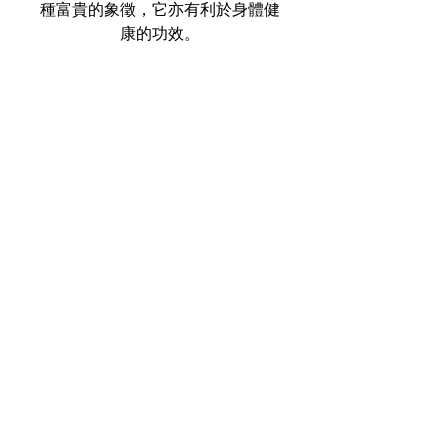
種富貴的象徵，它亦有利於身體健
康的功效。
🏦 歡迎DM查詢及購買。
【由於水晶為天然礦物，晶身或會
有冰裂/礦缺/黑點情況，並非瑕
疵，如介意請慎購。】
關於我們
送貨服務
我的帳戶
支付方法
條款及細則
尋找我們