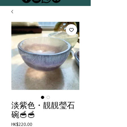
淡紫色・靚靚瑩石
碗🥣🥣
Price
HK$220.00