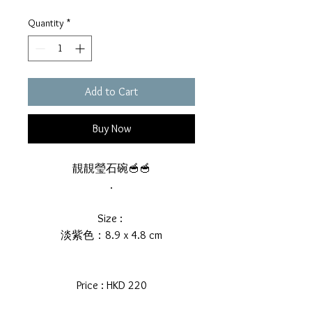
Quantity
*
Add to Cart
Buy Now
靚靚瑩石碗🥣🥣
.
Size :
淡紫色：8.9 x 4.8 cm
Price : HKD 220