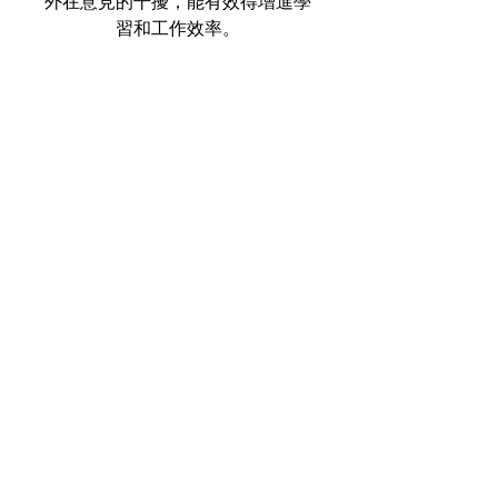
外在意見的干擾，能有效得增進學
習和工作效率。
👉🏻 可幫助人體氣場消磁凈化，去
除不好的雜氣晦氣，清潔平衡各輪
脈。
👉🏻 可增加人的審美觀及親和力。
👉🏻 適合暴躁易衝動的人，能夠幫
助控制個人情緒。
🏦 歡迎DM查詢及購買。
【由於水晶為天然礦物，晶身或會
有冰裂/礦缺/黑點情況，並非瑕
疵，如介意請慎購。】