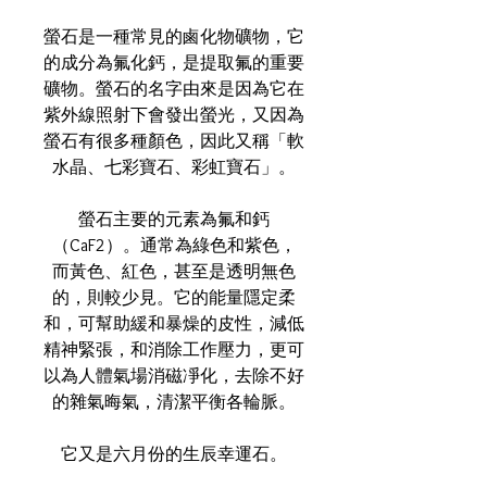
螢石是一種常見的鹵化物礦物，它
的成分為氟化鈣，是提取氟的重要
礦物。螢石的名字由來是因為它在
紫外線照射下會發出螢光，又因為
螢石有很多種顏色，因此又稱「軟
水晶、七彩寶石、彩虹寶石」。
螢石主要的元素為氟和鈣
（CaF2）。通常為綠色和紫色，
而黃色、紅色，甚至是透明無色
的，則較少見。它的能量隱定柔
和，可幫助緩和暴燥的皮性，減低
精神緊張，和消除工作壓力，更可
以為人體氣場消磁凈化，去除不好
的雜氣晦氣，清潔平衡各輪脈。
它又是六月份的生辰幸運石。