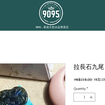
9095 . 香港天然水晶專賣店
拉長石九尾 •𝘓𝘢𝘣
Regular
 HK$158.00 
HK$10
Price
Quantity
*