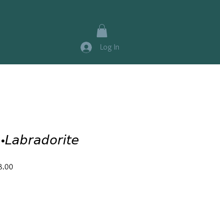
Log In
𝘳𝘢𝘥𝘰𝘳𝘪𝘵𝘦
Sale
8.00
Price