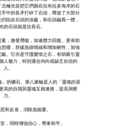
了北極光並把它們困在拉布拉多海岸的石
起手中的長矛打碎了石頭，釋放了大部分
光仍陷在石頭的深處，和石頭融爲一體，
光的石頭就是拉長石。
質素，激發潛能，加速體力回復。更有助
的恐懼，舒緩急躁情緒和增加耐性，加強
配戴。它亦是守護愛情之石，有助吸引靈
個人魅力，特別適合內向或缺乏自信的
人。
脈輪」的礦石。第八脈輪是人的「靈魂的居
更高的自我與靈魂互相連接，提高洞察
力。
鼓勵沉思和反省，消除負能量。
懼和不安，同時增強信心，帶來和平。