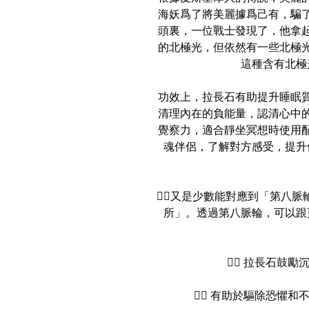
海妖爲了將美麗據爲己有，騙
頭裏，一位戰士發現了，他拿
的北極光，但依然有一些北極
這種含有北極
功效上，拉長石有助提升睡眠
清理內在的負能量，認清心中
覺察力，適合靜坐冥想時使用
魂伴侶，了解對方感受，提升
👉🏻又是少數能對應到「第八
所」。透過第八脈輪，可以跟
👉🏻 拉長石
👉🏻 有助於驅除恐