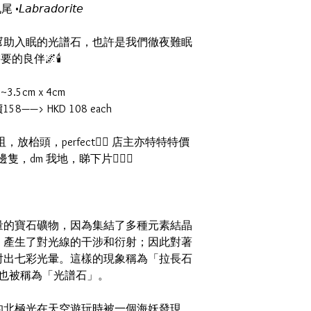
𝘢𝘣𝘳𝘢𝘥𝘰𝘳𝘪𝘵𝘦
幫助入眠的光譜石，也許是我們徹夜難眠
要的良伴🌌🕯
: ~3.5cm x 4cm
原價158——> HKD 108 each
枱頭，perfect👍🏻 店主亦特特特價
dm 我地，睇下片🙆🏼‍♂️
量的寶石礦物，因為集結了多種元素結晶
，產生了對光線的干涉和衍射；因此對著
射出七彩光暈。這樣的現象稱為「拉長石
也被稱為「光譜石」。
的北極光在天空遊玩時被一個海妖發現，