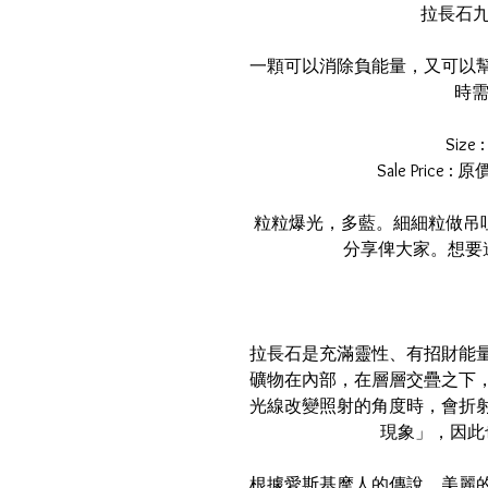
拉長石九尾 •𝘓
一顆可以消除負能量，又可以
時需
Size 
Sale Price : 
粒粒爆光，多藍。細細粒做吊咀，放
分享俾大家。想要邊隻，
拉長石是充滿靈性、有招財能
礦物在內部，在層層交疊之下
光線改變照射的角度時，會折
現象」，因此
根據愛斯基摩人的傳說，美麗