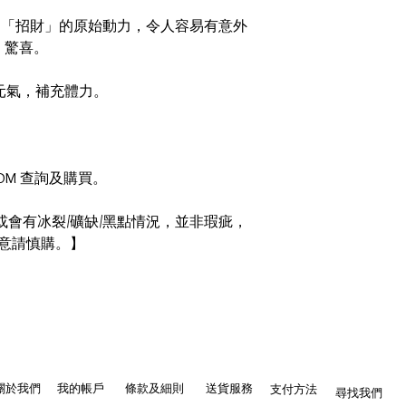
，更是「招財」的原始動力，令人容易有意外
驚喜。
增加元氣，補充體力。
 DM 查詢及購買。
會有冰裂/礦缺/黑點情況，並非瑕疵，
意請慎購。】
關於我們
我的帳戶
條款及細則
送貨服務
支付方法
尋找我們