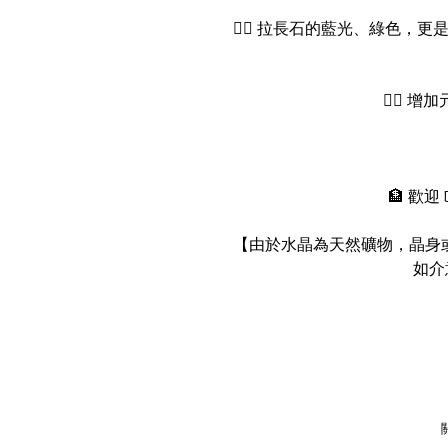
👉🏻 拉長石的藍光、綠色
👉🏻 
🏦 歡迎
【由於水晶為天然礦物，晶身或
如介