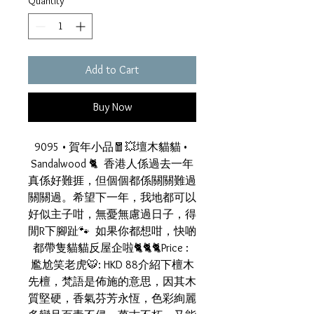
Quantity
*
Add to Cart
Buy Now
9095 • 賀年小品🧧💥壇木貓貓 • 
Sandalwood 🐈  香港人係過去一年
真係好難捱，但個個都係關關難過
關關過。希望下一年，我地都可以
好似主子咁，無憂無慮過日子，得
閒R下腳趾🐾  如果你都想咁，快啲
都帶隻貓貓反屋企啦🐈🐈🐈Price : 
尷尬笑老虎🐯: HKD 88介紹下檀木
先檀，梵語是佈施的意思，因其木
質堅硬，香氣芬芳永恆，色彩絢麗