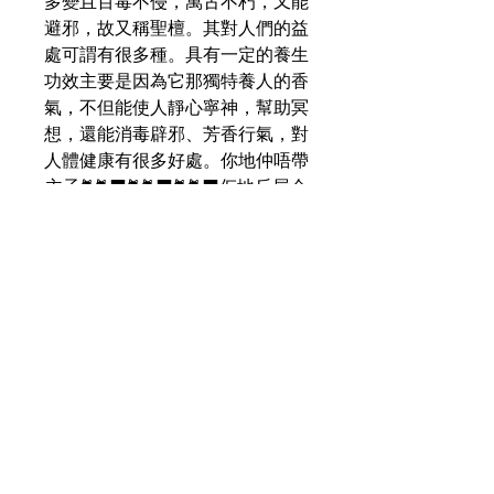
多變且百毒不侵，萬古不朽，又能
避邪，故又稱聖檀。其對人們的益
處可謂有很多種。具有一定的養生
功效主要是因為它那獨特養人的香
氣，不但能使人靜心寧神，幫助冥
想，還能消毒辟邪、芳香行氣，對
人體健康有很多好處。你地仲唔帶
主子🐈🐈‍⬛🐈🐈‍⬛🐈🐈‍⬛佢地反屋企
送舊迎新春！保平安養生啊！*每
款小品數量同款式都show off 曬家
啦，先到先得，售完即止😚
關於我們
送貨服務
我的帳戶
支付方法
條款及細則
尋找我們