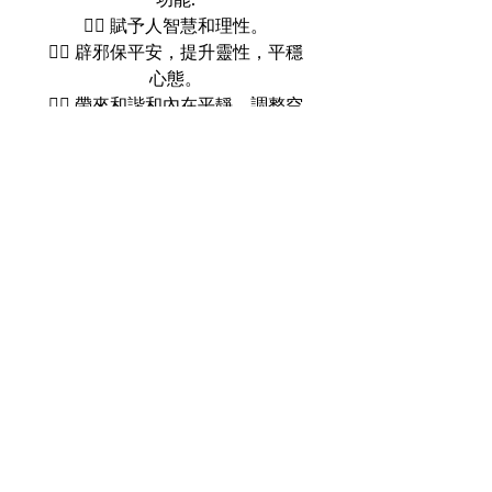
👉🏻 賦予人智慧和理性。
👉🏻 辟邪保平安，提升靈性，平穩
心態。
👉🏻 帶來和諧和內在平靜，調整空
間或個人的負面能量和情緒，令人
感到舒適平衡。
關於我們
送貨服務
我的帳戶
支付方法
條款及細則
尋找我們