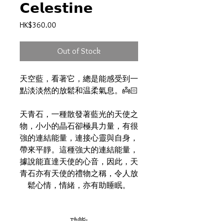
𝗖𝗲𝗹𝗲𝘀𝘁𝗶𝗻𝗲
Price
HK$360.00
Out of Stock
天空藍，看著它，總是能感受到一
點淡淡然的放鬆和温柔氣息。👼🏻
天青石，一種散發著藍光的天使之
物，小小的晶石卻極具力量，有很
強的連結能量，連接心靈與自身，
帶來平靜。這種強大的連結能量，
據說能直達天使的心音，因此，天
青石亦有天使的禮物之稱，令人放
鬆心情，情緒，亦有助睡眠。
功能: