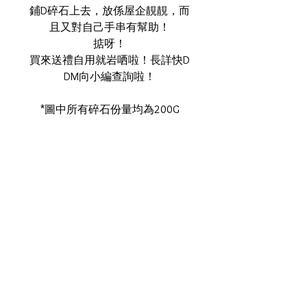
鋪D碎石上去，放係屋企靚靚，而
且又對自己手串有幫助！
掂呀！
買來送禮自用就岩哂啦！長詳快D
DM向小編查詢啦！
*圖中所有碎石份量均為200G
🏦 歡迎DM查詢及購買。
【由於水晶為天然礦物，晶身或會
有冰裂/礦缺/黑點情況，並非瑕
疵，如介意請慎購。】