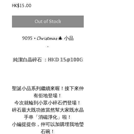
Price
HK$15.00
Out of Stock
9095 • 𝓒𝓱𝓻𝓲𝓼𝓽𝓶𝓪𝓼 🎄 小品
.
純潔白晶碎石 ：ℍ𝕂𝔻 𝟙𝟝@𝟙𝟘𝟘𝔾
聖誕小品系列繼續來喔！接下來仲
有佢地登場！
今次就輪到小眾小碎石們登場！
碎石最大既功效當然幫大家既水晶
手串「消磁淨化」啦！
小編提提你，仲可以加購埋我地瑩
石碗！