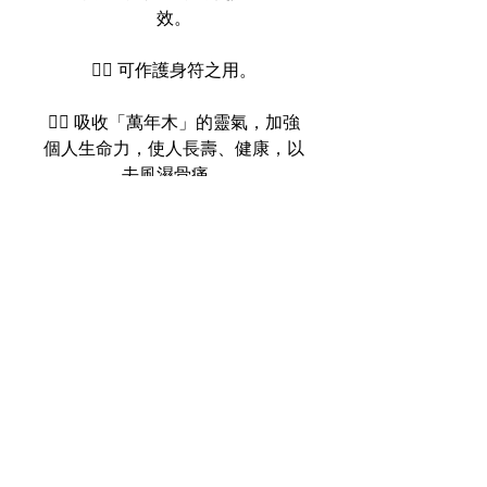
效。
👉🏻 可作護身符之用。
👉🏻 吸收「萬年木」的靈氣，加強
個人生命力，使人長壽、健康，以
去風濕骨痛。
👉🏻 防止不必要的能量入侵身體。
👉🏻 有將能量落實之效果，加強行
動力。
👉🏻 辟邪、化凶, 放於家居上，有鎮
宅之用。
👉🏻 用來替水晶消磁回復能量。