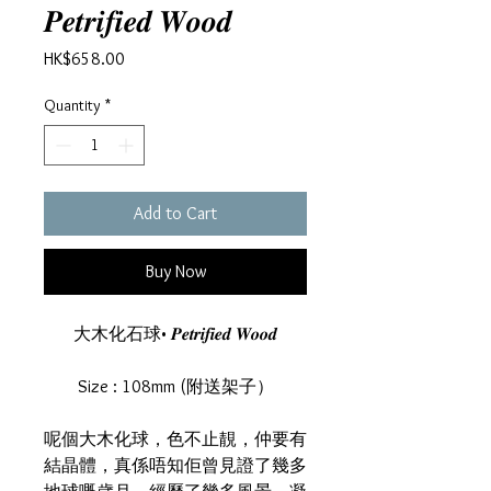
𝑷𝒆𝒕𝒓𝒊𝒇𝒊𝒆𝒅 𝑾𝒐𝒐𝒅
Price
HK$658.00
Quantity
*
Add to Cart
Buy Now
大木化石球• 𝑷𝒆𝒕𝒓𝒊𝒇𝒊𝒆𝒅 𝑾𝒐𝒐𝒅
Size : 108mm (附送架子）
呢個大木化球，色不止靚，仲要有
結晶體，真係唔知佢曾見證了幾多