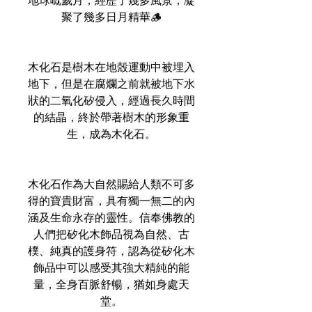
地球嘅歲月，經歷了幾多風景，凝
聚了幾多日月精華🪵
木化石是樹木在地殼運動中被埋入
地下，但是在腐爛之前就被地下水
狀的二氧化矽侵入，經過長久時間
的結晶，終於帶著樹木的形象重
生，成為木化石。
木化石作為大自然賜給人類不可多
得的寶貴財富，具有獨一無二的內
涵及生命永存的靈性。信奉佛教的
人們把矽化木飾品視為自然、古
樸、純真的護身符，認為從矽化木
飾品中可以感受其強大精純的能
量，全身百脈舒暢，猶如身處天
堂。