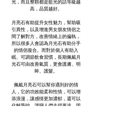
光，而且整顆都是藍光的話等級越
高，品質越好。
月亮石有助提升女性魅力，幫助吸
引異性，以及增進男女朋友情侶之
間了解對方，改善情緒上的偏執，
所以很多人會認為月光石有助分手
的情侶復合。而對於個人有助入
眠、可調節飲食習慣，長期佩戴月
光石可由改善氣質，更會護膚、明
眸、護髮。
佩戴月亮石可以幫你遇到好的情
人，它的功效能柔和性情，可以增
添浪漫，讓感情更加濃郁，還可以
化解爭吵，讓戀人們走得更遠，因
此月光石被稱為「戀人之石」。
月亮石也有寓意重生的意思，能量