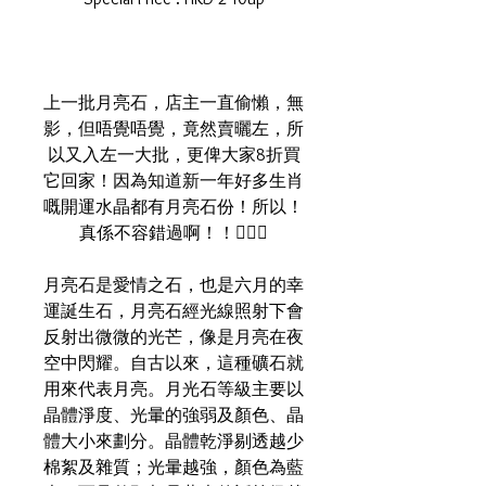
上一批月亮石，店主一直偷懶，無
影，但唔覺唔覺，竟然賣曬左，所
以又入左一大批，更俾大家8折買
它回家！因為知道新一年好多生肖
嘅開運水晶都有月亮石份！所以！
真係不容錯過啊！！🧏🏻‍♂️
月亮石是愛情之石，也是六月的幸
運誕生石，月亮石經光線照射下會
反射出微微的光芒，像是月亮在夜
空中閃耀。自古以來，這種礦石就
用來代表月亮。月光石等級主要以
晶體淨度、光暈的強弱及顏色、晶
體大小來劃分。晶體乾淨剔透越少
棉絮及雜質；光暈越強，顏色為藍